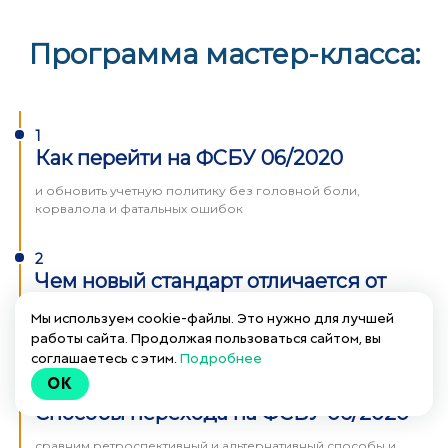
Программа мастер-класса:
1
Как перейти на ФСБУ 06/2020
и обновить учетную политику без головной боли,
корвалола и фатальных ошибок
2
Чем новый стандарт отличается от
предыдущих
Мы используем cookie-файлы. Это нужно для лучшей
работы сайта. Продолжая пользоваться сайтом, вы
разберем новые понятия на примерах из практики
соглашаетесь с этим.
Подробнее
OK
3
Способы перехода на ФСБУ 06/2020
сравним ретроспективный и альтернативный способы и