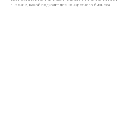
выясним, какой подходит для конкретного бизнеса
4
Чем новый порядок учета ОС
отличается от действующего
и как наладить работу с минимальными затратами сил и
средств
5
Порядок и состав информации
которую обязательно нужно раскрывать в отчетности